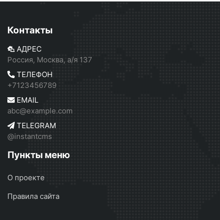
Контакты
АДРЕС
Россия, Москва, а/я 137
ТЕЛЕФОН
+7123456789
EMAIL
abc@example.com
TELEGRAM
@instantcms
Пункты меню
О проекте
Правила сайта