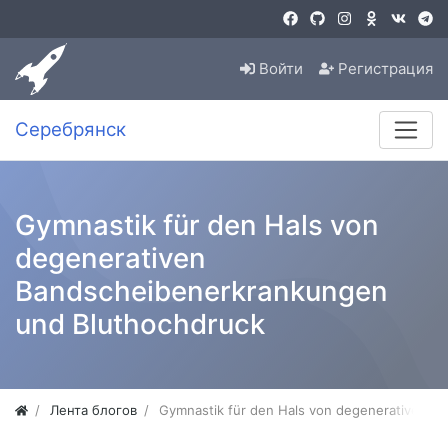
Войти
Регистрация
Серебрянск
Gymnastik für den Hals von
degenerativen
Bandscheibenerkrankungen
und Bluthochdruck
Лента блогов
Gymnastik für den Hals von degenerativen 