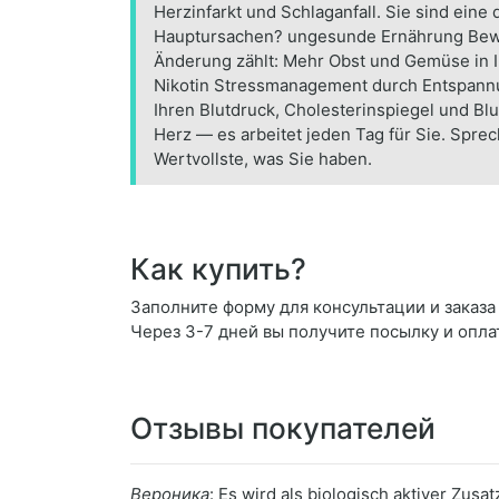
Herzinfarkt und Schlaganfall. Sie sind eine
Hauptursachen? ungesunde Ernährung Bewe
Änderung zählt: Mehr Obst und Gemüse in Ih
Nikotin Stressmanagement durch Entspann
Ihren Blutdruck, Cholesterinspiegel und B
Herz — es arbeitet jeden Tag für Sie. Sprec
Wertvollste, was Sie haben.
Как купить?
Заполните форму для консультации и заказа H
Через 3-7 дней вы получите посылку и опла
Отзывы покупателей
Вероника
: Es wird als biologisch aktiver Zus