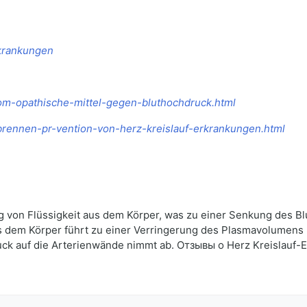
rkrankungen
hom-opathische-mittel-gegen-bluthochdruck.html
6-brennen-pr-vention-von-herz-kreislauf-erkrankungen.html
 von Flüssigkeit aus dem Körper, was zu einer Senkung des Blut
s dem Körper führt zu einer Verringerung des Plasmavolumens
uck auf die Arterienwände nimmt ab. Отзывы о Herz Kreislauf-