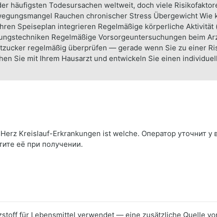
 der häufigsten Todesursachen weltweit, doch viele Risikofaktor
gungsmangel Rauchen chronischer Stress Übergewicht Wie kön
ren Speiseplan integrieren Regelmäßige körperliche Aktivität 
ungstechniken Regelmäßige Vorsorgeuntersuchungen beim Arzt
lutzucker regelmäßig überprüfen — gerade wenn Sie zu einer Ri
hen Sie mit Ihrem Hausarzt und entwickeln Sie einen individuel
erz Kreislauf-Erkrankungen ist welche. Оператор уточнит у 
тите её при получении.
atzstoff für Lebensmittel verwendet — eine zusätzliche Quelle 