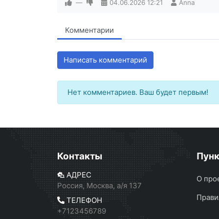
—
04.06.2026
12:21
Anna
Комментарии
Написать комментарий
Нет комментариев. Ваш будет первым!
Контакты
Пун
АДРЕС
О про
Россия, Москва, а/я 137
Прави
ТЕЛЕФОН
+7123456789