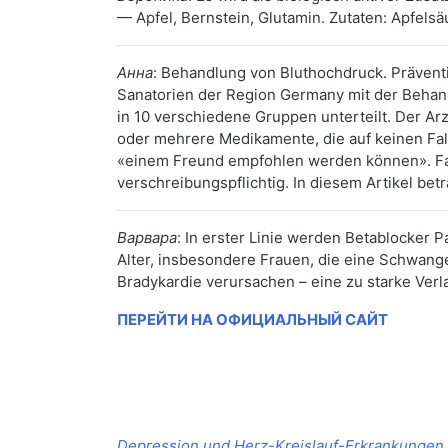
— Apfel, Bernstein, Glutamin. Zutaten: Apfels
Анна
: Behandlung von Bluthochdruck. Prävent
Sanatorien der Region Germany mit der Beha
in 10 verschiedene Gruppen unterteilt. Der Ar
oder mehrere Medikamente, die auf keinen Fa
«einem Freund empfohlen werden können». Fal
verschreibungspflichtig. In diesem Artikel bet
Варвара
: In erster Linie werden Betablocker
Alter, insbesondere Frauen, die eine Schwang
Bradykardie verursachen – eine zu starke Ver
ПЕРЕЙТИ НА ОФИЦИАЛЬНЫЙ САЙТ
Depression und Herz-Kreislauf-Erkrankungen