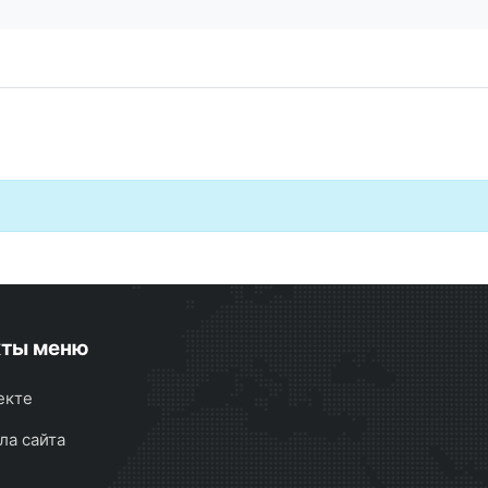
кты меню
екте
ла сайта