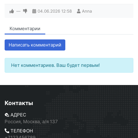
—
04.06.2026
12:58
Anna
Комментарии
Написать комментарий
Нет комментариев. Ваш будет первым!
Контакты
АДРЕС
Россия, Москва, а/я 137
ТЕЛЕФОН
+7123456789