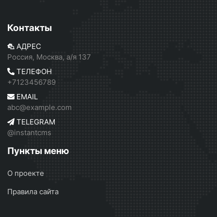
Контакты
АДРЕС
Россия, Москва, а/я 137
ТЕЛЕФОН
+7123456789
EMAIL
abc@example.com
TELEGRAM
@instantcms
Пункты меню
О проекте
Правила сайта