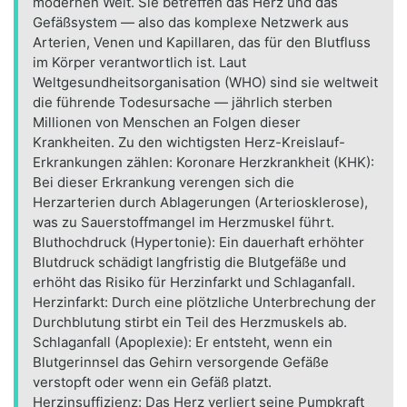
modernen Welt. Sie betreffen das Herz und das
Gefäßsystem — also das komplexe Netzwerk aus
Arterien, Venen und Kapillaren, das für den Blutfluss
im Körper verantwortlich ist. Laut
Weltgesundheitsorganisation (WHO) sind sie weltweit
die führende Todesursache — jährlich sterben
Millionen von Menschen an Folgen dieser
Krankheiten. Zu den wichtigsten Herz-Kreislauf-
Erkrankungen zählen: Koronare Herzkrankheit (KHK):
Bei dieser Erkrankung verengen sich die
Herzarterien durch Ablagerungen (Arteriosklerose),
was zu Sauerstoffmangel im Herzmuskel führt.
Bluthochdruck (Hypertonie): Ein dauerhaft erhöhter
Blutdruck schädigt langfristig die Blutgefäße und
erhöht das Risiko für Herzinfarkt und Schlaganfall.
Herzinfarkt: Durch eine plötzliche Unterbrechung der
Durchblutung stirbt ein Teil des Herzmuskels ab.
Schlaganfall (Apoplexie): Er entsteht, wenn ein
Blutgerinnsel das Gehirn versorgende Gefäße
verstopft oder wenn ein Gefäß platzt.
Herzinsuffizienz: Das Herz verliert seine Pumpkraft