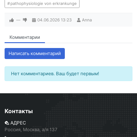
pathophysiologie von erkrankunge
—
04.06.2026
13:23
Anna
Комментарии
Написать комментарий
Нет комментариев. Ваш будет первым!
Контакты
АДРЕС
Россия, Москва, а/я 137