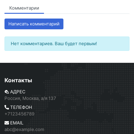
Комментарии
Написать комментарий
Нет комментариев. Ваш будет первым!
Контакты
АДРЕС
Россия, Москва, а/я 137
ТЕЛЕФОН
+7123456789
EMAIL
abc@example.com