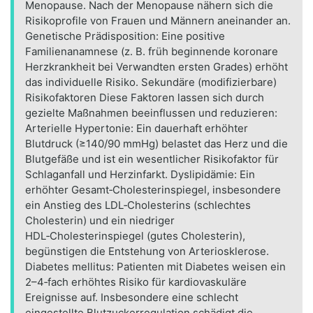
Menopause. Nach der Menopause nähern sich die
Risikoprofile von Frauen und Männern aneinander an.
Genetische Prädisposition: Eine positive
Familienanamnese (z. B. früh beginnende koronare
Herzkrankheit bei Verwandten ersten Grades) erhöht
das individuelle Risiko. Sekundäre (modifizierbare)
Risikofaktoren Diese Faktoren lassen sich durch
gezielte Maßnahmen beeinflussen und reduzieren:
Arterielle Hypertonie: Ein dauerhaft erhöhter
Blutdruck (≥140/90 mmHg) belastet das Herz und die
Blutgefäße und ist ein wesentlicher Risikofaktor für
Schlaganfall und Herzinfarkt. Dyslipidämie: Ein
erhöhter Gesamt‑Cholesterinspiegel, insbesondere
ein Anstieg des LDL‑Cholesterins (schlechtes
Cholesterin) und ein niedriger
HDL‑Cholesterinspiegel (gutes Cholesterin),
begünstigen die Entstehung von Arteriosklerose.
Diabetes mellitus: Patienten mit Diabetes weisen ein
2–4‑fach erhöhtes Risiko für kardiovaskuläre
Ereignisse auf. Insbesondere eine schlecht
eingestellte Blutzuckerregulation schädigt die