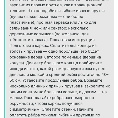
вариант из ивовых прутьев, как в традиционной
технике. Что понадобится гибкие ивовые прутья
(лучше свежесрезанные — они более
пластичные); прочная верёвка или лыко для
связывания; нож или секатор; несколько
деревянных колышков (по желанию, для
жёсткости каркаса). Пошаговая инструкция
Подготовьте каркас. Сплетите два кольца из
толстых прутьев — одно побольше (это будет
основание верши), второе поменьше (вершина
конуса). Диаметр большого кольца подбирайте
исходя из того, какой размер ловушки вам нужен:
для ловли мелкой и средней рыбы достаточно 40–
50 см. Установите продольные рёбра. Возьмите
несколько длинных прямых прутьев и закрепите их
одним концом на большом кольце, а другим — на
малом. Располагайте рёбра равномерно по
окружности, чтобы каркас получился
симметричным. Сплетите стенки. Начните
оплетать рёбра тонкими гибкими прутьями по