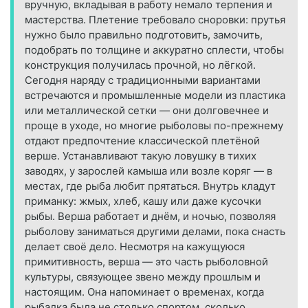
вручную, вкладывая в работу немало терпения и
мастерства. Плетение требовало сноровки: прутья
нужно было правильно подготовить, замочить,
подобрать по толщине и аккуратно сплести, чтобы
конструкция получилась прочной, но лёгкой.
Сегодня наряду с традиционными вариантами
встречаются и промышленные модели из пластика
или металлической сетки — они долговечнее и
проще в уходе, но многие рыболовы по-прежнему
отдают предпочтение классической плетёной
верше. Устанавливают такую ловушку в тихих
заводях, у зарослей камыша или возле коряг — в
местах, где рыба любит прятаться. Внутрь кладут
приманку: жмых, хлеб, кашу или даже кусочки
рыбы. Верша работает и днём, и ночью, позволяя
рыболову заниматься другими делами, пока снасть
делает своё дело. Несмотря на кажущуюся
примитивность, верша — это часть рыболовной
культуры, связующее звено между прошлым и
настоящим. Она напоминает о временах, когда
рыбалка была не столько спортом, сколько