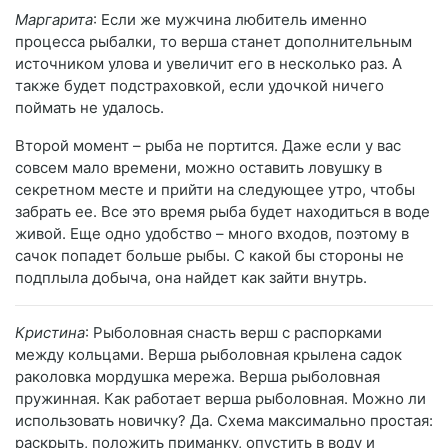
Маргарита
: Если же мужчина любитель именно
процесса рыбалки, то верша станет дополнительным
источником улова и увеличит его в несколько раз. А
также будет подстраховкой, если удочкой ничего
поймать не удалось.
Второй момент – рыба не портится. Даже если у вас
совсем мало времени, можно оставить ловушку в
секретном месте и прийти на следующее утро, чтобы
забрать ее. Все это время рыба будет находиться в воде
живой. Еще одно удобство – много входов, поэтому в
сачок попадет больше рыбы. С какой бы стороны не
подплыла добыча, она найдет как зайти внутрь.
Кристина
: Рыболовная снасть верш с распорками
между кольцами. Верша рыболовная крылена садок
раколовка мордушка мережа. Верша рыболовная
пружинная. Как работает верша рыболовная. Можно ли
использовать новичку? Да. Схема максимально простая:
раскрыть, положить приманку, опустить в воду и