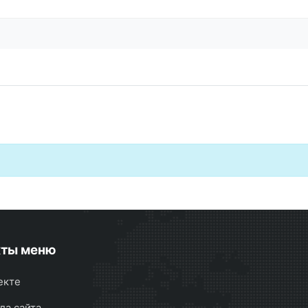
кты меню
екте
ла сайта