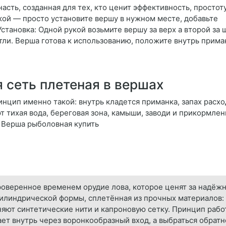
сть, созданная для тех, кто ценит эффективность, простот
чкой — просто установите вершу в нужном месте, добавьте
 Установка: Одной рукой возьмите вершу за верх а второй за
ли. Верша готова к использованию, положите внутрь прима
 сеть плетеная в вершах
инцип именно такой: внутрь кладется приманка, запах расхо
т тихая вода, береговая зона, камыши, заводи и прикормле
с Верша рыболовная купить
оверенное временем орудие лова, которое ценят за надёжн
цилиндрической формы, сплетённая из прочных материалов:
няют синтетические нити и капроновую сетку. Принцип работ
ет внутрь через воронкообразный вход, а выбраться обрат