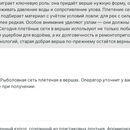
ь играет ключевую роль: она придаёт верше нужную форму, 
рживать давление воды и сопротивление улова. Плетение с
подбирает материал с учётом условий ловли: для рек с си
олее редкая. Особое внимание уделяют узлам — они должны
 Сегодня плетёные сети в вершах используют не только люби
 ущербом для водоёма, а их долговечность и ремонтоприг
нологий, старая добрая верша по-прежнему остаётся вер
Рыболовная сеть плетеная в вершах. Оператор уточнит у вас
ё при получении.
бенный купол, созданный из пластиковых прутьев, формирую