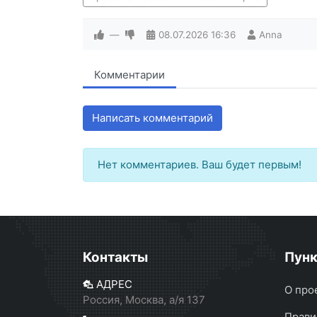
—
08.07.2026
16:36
Anna
Комментарии
Написать комментарий
Нет комментариев. Ваш будет первым!
Контакты
Пун
АДРЕС
О про
Россия, Москва, а/я 137
Прави