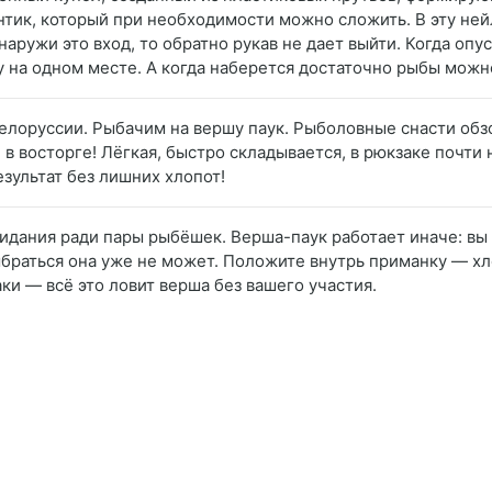
нтик, который при необходимости можно сложить. В эту не
аружи это вход, то обратно рукав не дает выйти. Когда опу
 на одном месте. А когда наберется достаточно рыбы можно
белоруссии. Рыбачим на вершу паук. Рыболовные снасти обз
 в восторге! Лёгкая, быстро складывается, в рюкзаке почти
езультат без лишних хлопот!
идания ради пары рыбёшек. Верша-паук работает иначе: вы 
ыбраться она уже не может. Положите внутрь приманку — хл
раки — всё это ловит верша без вашего участия.