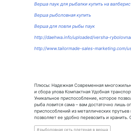
Верша паук для рыбалки купить на валберис
Верша рыболовная купить
Верша для ловли рыбы паук
http://daehwa.info/uploaded/versha-rybolovna
http://www.tailormade-sales-marketing.com/us
Плюсы: Надежная Современная многожильна
и сбора улова Компактная Удобная транспор
Уникальное приспособление, которое позвол
рыба ловится сама – вам достаточно лишь оп
приспособлений из металлических прутьев 
позволяет ее удобно перевозить и хранить.
рыболовная сеть плетеная в верша