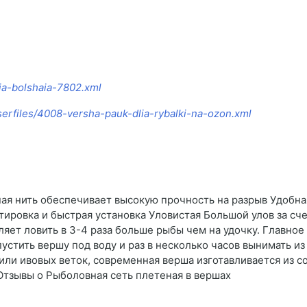
ia-bolshaia-7802.xml
erfiles/4008-versha-pauk-dlia-rybalki-na-ozon.xml
я нить обеспечивает высокую прочность на разрыв Удобн
тировка и быстрая установка Уловистая Большой улов за с
яет ловить в 3-4 раза больше рыбы чем на удочку. Главное
устить вершу под воду и раз в несколько часов вынимать из
или ивовых веток, современная верша изготавливается из 
 Отзывы о Рыболовная сеть плетеная в вершах