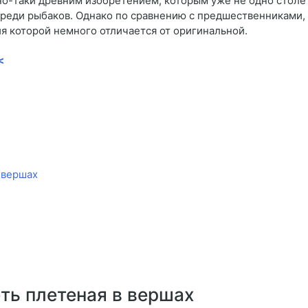
ьно-таки древним изобретением, которым уже не одно столе
среди рыбаков. Однако по сравнению с предшественниками
я которой немного отличается от оригинальной.
<
 вершах
ть плетеная в вершах