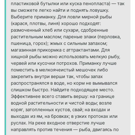
пластиковой бутылки или куска пенопласта) — так
вы сможете легко найти и поднять ловушку.
Выберите приманку. Для ловли мирной рыбы
(карася, плотвы, линя) хорошо подходят:
размоченный хлеб или сухари, сдобренные
растительным маслом; пареные злаки (перловка,
пшеница, горох); жмых с сильным запахом;
магазинная прикормка с аттрактантами. Для
хищной рыбы можно использовать мелкую рыбу,
червей или кусочки потрохов. Приманку лучше
поместить в мелкоячеистый мешочек либо
закрепить внутри верши так, чтобы запах
распространялся в воде, но корм не вымывался
слишком быстро. Найдите подходящее место.
Эффективнее всего ставить вершу: на границе
водной растительности и чистой воды; возле
коряг, затопленных кустов, свай; на входах и
выходах из ям, на бровках; в узких протоках или
руслах. На реке входное отверстие лучше
направлять против течения — рыба, двигаясь по