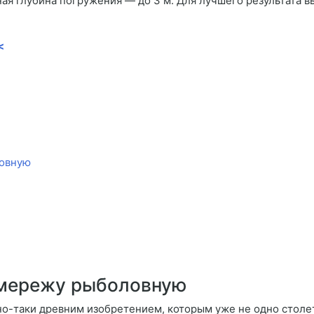
ая глубина погружения — до 3 м. Для лучшего результата в
<
ловную
 мережу рыболовную
ьно-таки древним изобретением, которым уже не одно столе