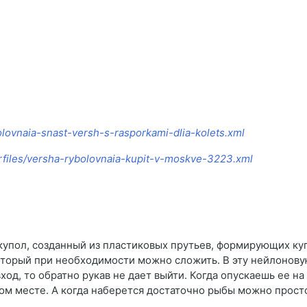
olovnaia-snast-versh-s-rasporkami-dlia-kolets.xml
rfiles/versha-rybolovnaia-kupit-v-moskve-3223.xml
купол, созданный из пластиковых прутьев, формирующих купо
оторый при необходимости можно сложить. В эту нейлонову
од, то обратно рукав не дает выйти. Когда опускаешь ее на
м месте. А когда наберется достаточно рыбы можно просто