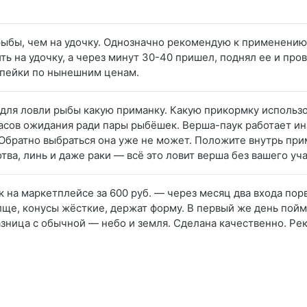
 рыбы, чем на удочку. Однозначно рекомендую к применению,
ь на удочку, а через минут 30-40 пришел, поднял ее и про
копейки по нынешним ценам.
 для ловли рыбы какую приманку. Какую прикормку использ
асов ожидания ради пары рыбёшек. Верша-паук работает инач
 Обратно выбраться она уже не может. Положите внутрь при
отва, линь и даже раки — всё это ловит верша без вашего уча
 на маркетплейсе за 600 руб. — через месяц два входа порв
е, конусы жёсткие, держат форму. В первый же день поймал
азница с обычной — небо и земля. Сделана качественно. Ре