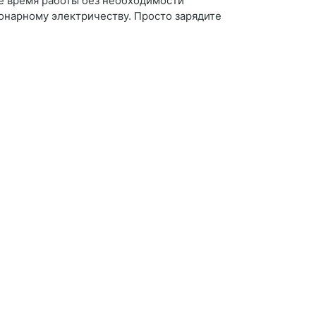
е время работы без необходимости
ионарному электричеству. Просто зарядите