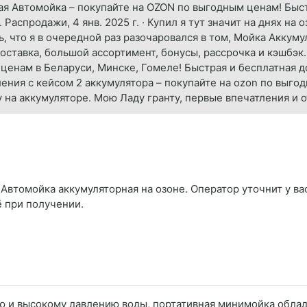
ая Автомойка – покупайте на OZON по выгодным ценам! Быст
Распродажи, 4 янв. 2025 г. · Купил я тут значит на днях на 
ь, что я в очередной раз разочаровался в том, Мойка Аккум
оставка, большой ассортимент, бонусы, рассрочка и кэшбэк
ценам в Беларуси, Минске, Гомеле! Быстрая и бесплатная д
ния с кейсом 2 аккумулятора – покупайте на ozon по выгод
на аккумуляторе. Мою Ладу гранту, первые впечатления и от
Автомойка аккумуляторная на озоне. Оператор уточнит у вас
ё при получении.
лю и высокому давлению воды, портативная минимойка обл