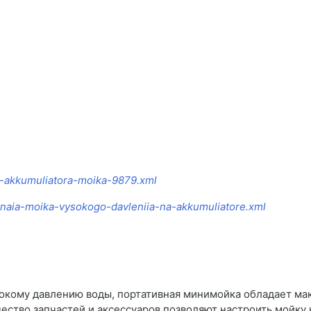
ot-akkumuliatora-moika-9879.xml
bilnaia-moika-vysokogo-davleniia-na-akkumuliatore.xml
сокому давлению воды, портативная минимойка обладает м
ество запчастей и аксессуаров позволяют настроить мойку 