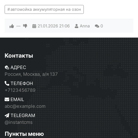
автомойка аккумуляторная на озон
—
21.01.2026
21:06
Anna
0
Контакты
АДРЕС
Россия, Москва, а/я 137
ТЕЛЕФОН
+7123456789
EMAIL
abc@example.com
TELEGRAM
@instantcms
Пункты меню