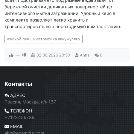
воды, подстраивая его под разные виды задач: от
бережной очистки деликатных поверхностей до
интенсивного мытья загрязнений. Удобный кейс в
комплекте позволяет легко хранить и
транспортировать всю необходимую комплектацию.
какой лучше автомойка аккумулято
—
02.06.2026
20:50
Anna
0
Контакты
АДРЕС
Россия, Москва, а/я 137
ТЕЛЕФОН
+7123456789
EMAIL
abc@example.com