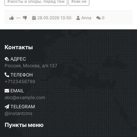
мосты и опоры. перед тем
как не
—
28.05.2026
13:50
Anna
0
Контакты
АДРЕС
Россия, Москва, а/я 137
ТЕЛЕФОН
+7123456789
EMAIL
abc@example.com
TELEGRAM
@instantcms
Пункты меню