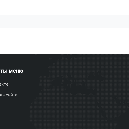
кты меню
екте
ла сайта