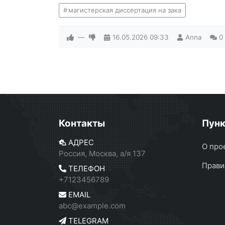
магистерская диссертация на зака
—
16.05.2026
09:33
Anna
0
Контакты
Пун
АДРЕС
О про
Россия, Москва, а/я 137
Прави
ТЕЛЕФОН
+7123456789
EMAIL
abc@example.com
TELEGRAM