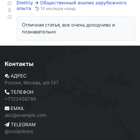
Dmitriy
→
Общественный анализ зарубежного
опыта
10 месяцев назад
0
Отличная статья, все очень доходчиво и
познавательно
Контакты
АДРЕС
Россия, Москва, а/я 137
ТЕЛЕФОН
+7123456789
EMAIL
abc@example.com
TELEGRAM
@instantcms