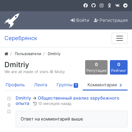
Войти
Регистрация
Серебрянск
Пользователи
Dmitriy
Dmitriy
0
0
Репутация
Рейтинг
We are all made of stars © Moby
Профиль
Лента
Группы
Комментарии
1
2
Dmitriy
→
Общественный анализ зарубежного
опыта
10 месяцев назад
0
Ответ на комментарий выше