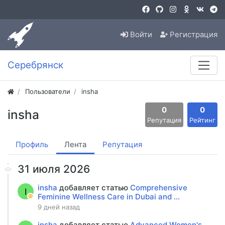
Войти
Регистрация
Серебрянск
Пользователи
insha
0
0
insha
Репутация
Рейтинг
Профиль
Лента
Репутация
31 июля 2026
insha
добавляет статью
Comprehensive
I
Feminine Wellness Care in Dubai and ...
9 дней назад
insha
добавляет статью
Advanced Women's