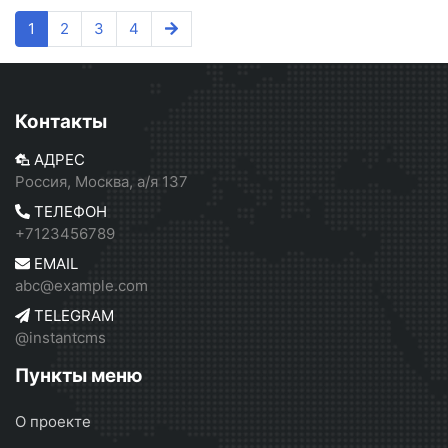
1
2
3
4
Контакты
АДРЕС
Россия, Москва, а/я 137
ТЕЛЕФОН
+7123456789
EMAIL
abc@example.com
TELEGRAM
@instantcms
Пункты меню
О проекте