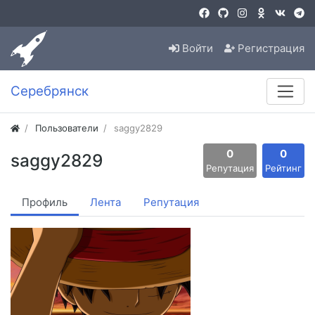
Войти
Регистрация
Серебрянск
Пользователи
saggy2829
0
0
saggy2829
Репутация
Рейтинг
Профиль
Лента
Репутация