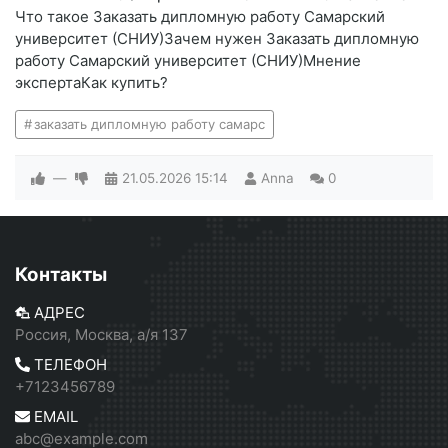
Что такое Заказать дипломную работу Самарский
университет (СНИУ)Зачем нужен Заказать дипломную
работу Самарский университет (СНИУ)Мнение
экспертаКак купить?
заказать дипломную работу самарс
—
21.05.2026
15:14
Anna
0
Контакты
АДРЕС
Россия, Москва, а/я 137
ТЕЛЕФОН
+7123456789
EMAIL
abc@example.com