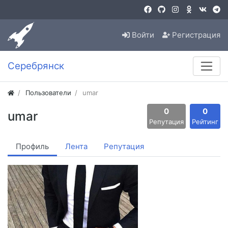
Войти
Регистрация
Серебрянск
Пользователи
umar
0
0
umar
Репутация
Рейтинг
Профиль
Лента
Репутация